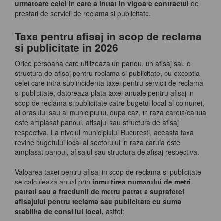
urmatoare celei in care a intrat in vigoare
contractul
de
prestari de servicii de reclama si publicitate.
Taxa pentru afisaj in scop de reclama
si publicitate in 2026
Orice persoana care utilizeaza un panou, un afisaj sau o
structura de afisaj pentru reclama si publicitate, cu exceptia
celei care intra sub incidenta taxei pentru servicii de reclama
si publicitate, datoreaza plata taxei anuale pentru afisaj in
scop de reclama si publicitate catre bugetul local al comunei,
al orasului sau al municipiului, dupa caz, in raza careia/caruia
este amplasat panoul, afisajul sau structura de afisaj
respectiva. La nivelul municipiului Bucuresti, aceasta taxa
revine bugetului local al sectorului in raza caruia este
amplasat panoul, afisajul sau structura de afisaj respectiva.
Valoarea taxei pentru afisaj in scop de reclama si publicitate
se calculeaza anual prin
inmultirea numarului de metri
patrati sau a fractiunii de metru patrat a suprafetei
afisajului pentru reclama sau publicitate cu suma
stabilita de consiliul local,
astfel: