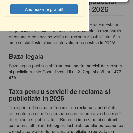
Taxa pentru folosirea mijloacelor
l
de reclama si publicitate 2026
e
n
a
Taxa pentru servicii de reclama si publicitate se plateste la
v
bugetul local al unitatii administrativ-teritoriale in raza careia
i
persoana presteaza serviciile de reclama si publicitate. Afla
g
cum se stabileste si care este valoarea acesteia in 2026!
a
t
Baza legala
i
Baza legala pentru stabilirea taxei pentru servicii de reclama
o
si publicitate este Codul fiscal, Titlul IX, Capitolul VI, art. 477-
n
479.
Taxa pentru servicii de reclama si
publicitate in 2026
Taxa pentru folosirea mijloacelor de reclama si publicitate
este datorata de orice persoana care beneficiaza de servicii
de reclama si publicitate in Romania in baza unui contract
sau a unui alt fel de intelegere incheiata cu alta persoana, cu
exceptia serviciilor de reclama si publicitate realizate prin