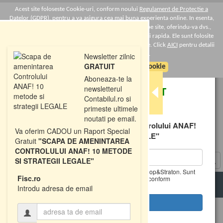
Acest site foloseste Cookie-uri, conform noului
Regulament de Protectie a
Datelor (GDPR)
, pentru a va asigura cea mai buna experienta online. In esenta,
Cookie-urile ne ajuta sa imbunatatim continutul de pe site, oferindu-va dvs.,
cititorul, o experienta online personalizata si mult mai rapida. Ele sunt folosite
doar de site-ul nostru si partenerii nostri de incredere. Click
AICI
pentru detalii
despre politica de Cookie-uri.
Newsletter zilnic
×
GRATUIT
Sunt de acord cu politica de cookie
Aboneaza-te la
newsletterul
DESCARCATI
GRATUIT
Contabilul.ro si
primeste ultimele
Raportul Special
noutati pe email.
"Scapa de amenintarea Controlului ANAF!
Va oferim CADOU un Raport Special
10 metode si strategii LEGALE"
Gratuit
"SCAPA DE AMENINTAREA
CONTROLULUI ANAF! 10 METODE
SI STRATEGII LEGALE"
Da, vreau informatii despre produsele Rentrop&Straton. Sunt
Fisc.ro
de acord ca datele personale sa fie prelucrate conform
Regulamentul UE 679/2016
T
Introdu adresa de email
o
g
g