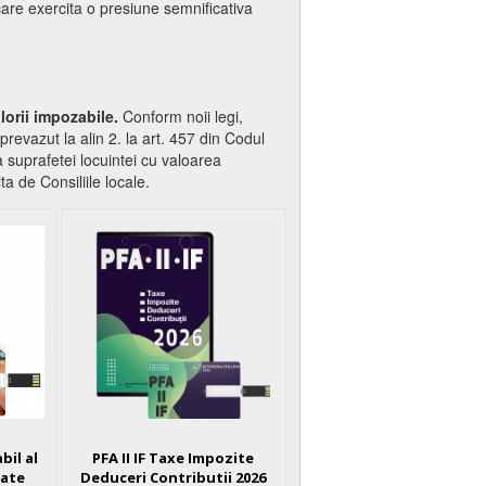
 care exercita o presiune semnificativa
alorii impozabile.
Conform noii legi,
prevazut la alin 2. la art. 457 din Codul
a suprafetei locuintei cu valoarea
ta de Consiliile locale.
bil al
PFA II IF Taxe Impozite
sate
Deduceri Contributii 2026