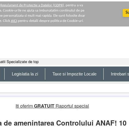
i
Regulament de Protectie a Datelor (GDPR)
, pentru a va
a, Cookie-urile ne ajuta sa imbunatatim continutul de pe
S
ine personalizata si mult mai rapida. Ele sunt folosite doar
e. Click
AICI
pentru detalii despre politica de Cookie-uri.
atii Specializate de top
Legislatia la zi
Taxe si Impozite Locale
Intrebari
Iti oferim
GRATUIT
Raportul special
 de amenintarea Controlului ANAF! 10