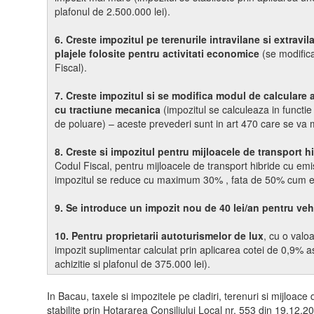
plafonul de 2.500.000 lei).
6.
Creste impozitul pe terenurile intravilane si extravi
plajele folosite pentru activitati economice
(se modifica
Fiscal).
7. Creste impozitul si se modifica modul de calculare 
cu tractiune mecanica
(impozitul se calculeaza in functie
de poluare) – aceste prevederi sunt in art 470 care se va 
8. Creste si impozitul pentru mijloacele de transport h
Codul Fiscal, pentru mijloacele de transport hibride cu em
impozitul se reduce cu maximum 30% , fata de 50% cum e
9. Se introduce un impozit nou de 40 lei/an pentru veh
10. Pentru proprietarii autoturismelor de lux
, cu o valo
impozit suplimentar calculat prin aplicarea cotei de 0,9% a
achizitie si plafonul de 375.000 lei).
In Bacau, taxele si impozitele pe cladiri, terenuri si mijloac
stabilite prin Hotararea Consiliului Local nr. 553 din 19.12.202