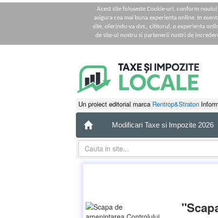
Acest site foloseste Cookie-uri, conform noulu
asigura cea mai buna experienta online. In esent
site, oferindu-va dvs., cititorul, o experienta onl
de site-ul nostru si partenerii nostri de increder
Un proiect editorial marca
Rentrop&Straton
Inform
Modificari Taxe si Impozite 2026
"Scapa