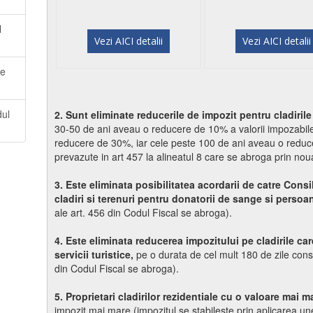
l
Vezi AICI detalii
Vezi AICI detalii
le
dul
2. Sunt eliminate reducerile de impozit pentru cladiril
30-50 de ani aveau o reducere de 10% a valorii impozabile
reducere de 30%, iar cele peste 100 de ani aveau o reduc
prevazute in art 457 la alineatul 8 care se abroga prin nou
3. Este eliminata posibilitatea acordarii de catre Consil
cladiri si terenuri pentru donatorii de sange si persoane
ale art. 456 din Codul Fiscal se abroga).
4.
Este eliminata reducerea impozitului pe cladirile car
servicii turistice,
pe o durata de cel mult 180 de zile cons
din Codul Fiscal se abroga).
5. Proprietari cladirilor rezidentiale cu o valoare mai m
impozit mai mare (impozitul se stabileste prin aplicarea 