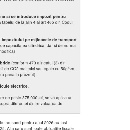
lane si se introduce impozit pentru
 tabelul de la alin 4 al art 465 din Codul
a impozitului pe mijloacele de transport
 de capacitatea cilindrica, dar si de norma
modifica)
ibride
(conform 470 alineatul (3) din
isii de CO2 mai mici sau egale cu 50g/km,
ra pana in prezent).
icule electrice.
are de peste 375.000 lei, se va aplica un
supra diferentei dintre valoarea de
e de transport pentru anul 2026 au fost
5. Afla care sunt toate obligatiile fiscale