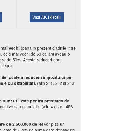
Vezi AICI detalii
e mai vechi
(pana in prezent cladirile intre
, cele mai vechi de 50 de ani aveau o
ere de 50%. Aceste reduceri erau
a lege).
iile locale a reducerii impozitului pe
le cu dizabilitati.
(alin 2^1, 2^2 si 2^3
e sunt utilizate pentru prestarea de
ecutive sau cumulate. (alin 4 al art. 456
are de 2.500.000 de lei
vor plati un
unei cote de 0,9% pe suma care depaseste