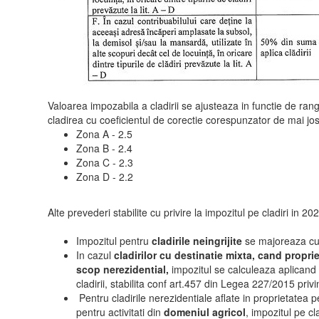
Valoarea impozabila a cladirii se ajusteaza in functie de rang
cladirea cu coeficientul de corectie corespunzator de mai jos
Zona A - 2.5
Zona B - 2.4
Zona C - 2.3
Zona D - 2.2
Alte prevederi stabilite cu privire la impozitul pe cladiri in 2
Impozitul pentru
cladirile neingrijite
se majoreaza c
In cazul
cladirilor cu destinatie mixta, cand proprie
scop nerezidential,
impozitul se calculeaza aplicand
cladirii, stabilita conf art.457 din Legea 227/2015 priv
Pentru cladirile nerezidentiale aflate in proprietatea pe
pentru activitati din
domeniul agricol
, impozitul pe cl