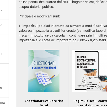
aplica pentru diminuarea deficitului bugetar ridicat, deficit
asupra datoriei publice.
 -
Principalele modificari sunt:
la
1. Impozitul pe cladiri creste ca urmare a modificarii v
valoarea impozabila a cladirilor creste (se modifica tabelul 
Fiscal). Impozitul se va calcula in continuare prin inmultire
impozabila si cu cota de impozitare de 0,08% - 0,2% stabili
ul
 a
Chestionar Evaluare risc
Regimul fiscal - conta
lama
fiscal
creantelor neinca