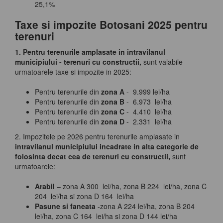
25,1%
Taxe si impozite Botosani 2025 pentru
terenuri
1. Pentru terenurile amplasate in intravilanul
municipiului - terenuri cu constructii,
sunt valabile
urmatoarele taxe si impozite in 2025:
Pentru terenurile din
zona A
- 9.999 lei/ha
Pentru terenurile din
zona B
- 6.973 lei/ha
Pentru terenurile din
zona C
- 4.410 lei/ha
Pentru terenurile din
zona D
- 2.331 lei/ha
2. Impozitele pe 2026 pentru terenurile amplasate in
intravilanul municipiului incadrate in alta categorie de
folosinta decat cea de terenuri cu constructii,
sunt
urmatoarele:
Arabil
– zona A 300 lei/ha, zona B 224 lei/ha, zona C
204 lei/ha si zona D 164 lei/ha
Pasune si faneata
-zona A 224 lei/ha, zona B 204
lei/ha, zona C 164 lei/ha si zona D 144 lei/ha