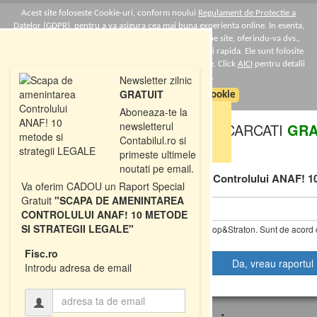
Acest site foloseste Cookie-uri, conform noului
Regulament de Protectie a
Datelor (GDPR)
, pentru a va asigura cea mai buna experienta online. In esenta,
Cookie-urile ne ajuta sa imbunatatim continutul de pe site, oferindu-va dvs.,
cititorul, o experienta online personalizata si mult mai rapida. Ele sunt folosite
doar de site-ul nostru si partenerii nostri de incredere. Click
AICI
pentru detalii
despre politica de Cookie-uri.
Newsletter zilnic
GRATUIT
Sunt de acord cu politica de cookie
Aboneaza-te la
newsletterul
DESCARCATI
GRA
Contabilul.ro si
primeste ultimele
Raportul Special
noutati pe email.
"Scapa de amenintarea Controlului ANAF! 10
Va oferim CADOU un Raport Special
Gratuit
"SCAPA DE AMENINTAREA
CONTROLULUI ANAF! 10 METODE
SI STRATEGII LEGALE"
Da, vreau informatii despre produsele Rentrop&Straton. Sunt de acord c
Regulamentul UE 679/2016
Fisc.ro
T
Introdu adresa de email
o
g
g