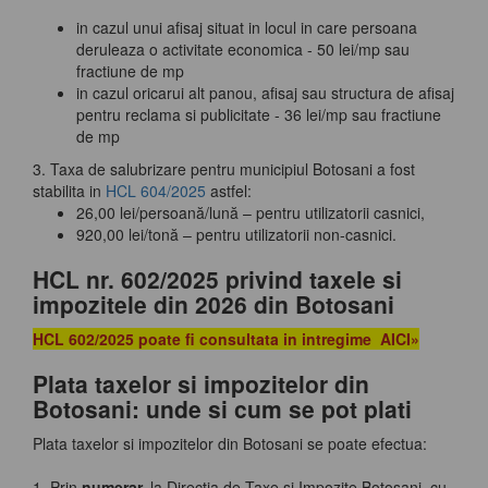
in cazul unui afisaj situat in locul in care persoana
deruleaza o activitate economica - 50 lei/mp sau
fractiune de mp
in cazul oricarui alt panou, afisaj sau structura de afisaj
pentru reclama si publicitate - 36 lei/mp sau fractiune
de mp
3. Taxa de salubrizare pentru municipiul Botosani a fost
stabilita in
HCL 604/2025
astfel:
26,00 lei/persoană/lună – pentru utilizatorii casnici,
920,00 lei/tonă – pentru utilizatorii non-casnici.
HCL nr. 602/2025 privind taxele si
impozitele din 2026 din Botosani
HCL 602/2025 poate fi consultata in intregime
AICI
»
Plata taxelor si impozitelor din
Botosani: unde si cum se pot plati
Plata taxelor si impozitelor din Botosani se poate efectua:
1. Prin
numerar,
la Directia de Taxe si Impozite Botosani, cu