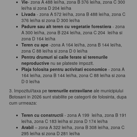
Vie
- zona A 488 lei/ha, zona B 376 lei/ha, zona C 300
lei/ha si zona D 204 lei/ha
Livada
- zona A 572 lei/ha, zona B 488 lei/ha, zona C
376 lei/ha si zona D 300 lei/ha
Padure sau alt teren cu vegetatie forestiera
- zona
A 300 lei/ha, zona B 224 lei/ha, zona C 204 lei/ha si
zona D 164 lei/ha
Teren cu ape
-zona A 164 lei/ha, zona B 144 lei/ha,
zona C 88 lei/ha si zona D 0 lei/ha
Pentru drumuri si caile ferate si terenurile
neproductive
nu se plateste impozit.
Plaja folosita pentru activitati economice
- zona A
164 lei/ha, zona B 144 lei/ha, zona C 88 lei/ha si zona
D 0 lei/ha
3. Impozitul/taxa pe
terenurile extravilane
ale municipiului
Botosani in 2026 sunt stabilite pe categorii de folosinta, dupa
cum urmeaza:
Teren cu constructii
- zona A 199 lei/ha, zona B 191
lei/ha, zona C 183 lei/ha si zona D 174 lei/ha
Arabil
– zona A 322 lei/ha, zona B 308 lei/ha, zona C
295 lei/ha si zona D 281 lei/ha