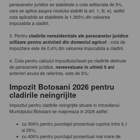
persoanelor juridice se stabileste o cota aditionala de 5%,
care se aplica asupra nivelului stabilit la art. 1, lit. e), astfel
cota aplicabila se stabileste la 1,365% din valoarea
impozabila a cladirii.
3. Pentru
cladirile nerezidentiale ale persoanelor juridice
utilizate pentru activitati din domeniul agricol
- cota de
impozitare este de 0,4% din valoarea impozabila a cladirii.
4. Cota pentru calculul impozitului/taxei pe cladirile detinute
de persoanele juridice,
nereevaluate in ultimii 5 ani
anteriori anului de referinta, este de 5%;
Impozit Botosani 2026 pentru
cladirile neingrijite
Impozitul pentru cladirile neingrijite situate in intravilanul
Municipiului Botosani se majoreaza in 2026 astfel:
cu 300% pentru punctajul procentual cuprins intre 6,1
si 25%;
cu 400% pentru punctajul procentual mai mare de