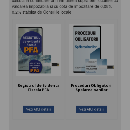
calcula in continuare prin inmultirea suprafetei locuintei cu
valoarea impozabila si cu cota de impozitare de 0,08% -
0,2% stabilita de Consiliile locale.
Registrul de Evidenta
Proceduri Obligatorii
Fiscala PFA
Spalarea banilor
Vezi AICI detalii
Vezi AICI detalii