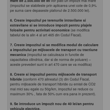
mare de 2.500.000 de lei
vor plati un impozit mai mare
(impozitul se stabileste prin aplicarea unei cote de 0,9%
pe suma care depaseste plafonul de 2.500.000 lei).
6.
Creste impozitul pe terenurile intravilane si
extravilane si se introduce impozit pentru plajele
folosite pentru activitati economice
(se modifica
tabelul de la alin 4 al art 465 din Codul Fiscal).
7. Creste impozitul si se modifica modul de calculare
a impozitului pe mijloacele de transport cu tractiune
mecanica
(impozitul se calculeaza in functie de
capacitatea cilindrica, dar si de norma de poluare) –
aceste prevederi sunt in art 470 care se va modifica)
8. Creste si impozitul pentru mijloacele de transport
hibride
(conform 470 alineatul (3) din Codul Fiscal,
pentru mijloacele de transport hibride cu emisii de CO2
mai mici sau egale cu 50g/km, impozitul se reduce cu
maximum 30% , fata de 50% cum era pana in prezent).
9. Se introduce un impozit nou de 40 lei/an pentru
vehicule electrice.