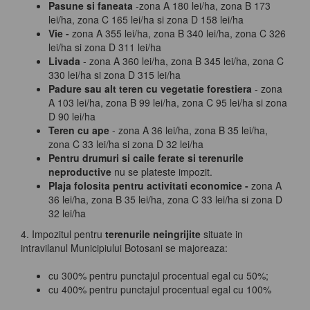
Pasune si faneata
-zona A 180 lei/ha, zona B 173
lei/ha, zona C 165 lei/ha si zona D 158 lei/ha
Vie -
zona A 355 lei/ha, zona B 340 lei/ha, zona C 326
lei/ha si zona D 311 lei/ha
Livada
- zona A 360 lei/ha, zona B 345 lei/ha, zona C
330 lei/ha si zona D 315 lei/ha
Padure sau alt teren cu vegetatie forestiera
- zona
A 103 lei/ha, zona B 99 lei/ha, zona C 95 lei/ha si zona
D 90 lei/ha
Teren cu ape
- zona A 36 lei/ha, zona B 35 lei/ha,
zona C 33 lei/ha si zona D 32 lei/ha
Pentru drumuri si caile ferate si terenurile
neproductive
nu se plateste impozit.
Plaja folosita pentru activitati economice -
zona A
36 lei/ha, zona B 35 lei/ha, zona C 33 lei/ha si zona D
32 lei/ha
4. Impozitul pentru
terenurile neingrijite
situate in
intravilanul Municipiului Botosani se majoreaza:
cu 300% pentru punctajul procentual egal cu 50%;
cu 400% pentru punctajul procentual egal cu 100%