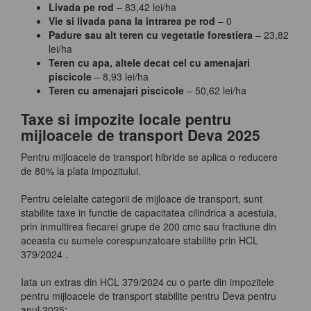
Livada pe rod
– 83,42 lei/ha
Vie si livada pana la intrarea pe rod
– 0
Padure sau alt teren cu vegetatie forestiera
– 23,82
lei/ha
Teren cu apa, altele decat cel cu amenajari
piscicole
– 8,93 lei/ha
Teren cu amenajari piscicole
– 50,62 lei/ha
Taxe si impozite locale pentru
mijloacele de transport Deva 2025
Pentru mijloacele de transport hibride se aplica o reducere
de 80% la plata impozitului.
Pentru celelalte categorii de mijloace de transport, sunt
stabilite taxe in functie de capacitatea cilindrica a acestuia,
prin inmultirea fiecarei grupe de 200 cmc sau fractiune din
aceasta cu sumele corespunzatoare stabilite prin HCL
379/2024 .
Iata un extras din HCL 379/2024 cu o parte din impozitele
pentru mijloacele de transport stabilite pentru Deva pentru
anul 2025: