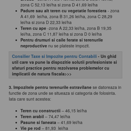
zona C 52,13 lei/ha si zona D 41,69 lei/ha
Padure sau alt teren cu vegetatie forestiera
- zona
A 41,69 lei/ha, zona B 31,26 lei/ha, zona C 28,29
lei/ha si zona D 22,33 lei/ha
Teren cu ape
-zona A 22,33 lei/ha, zona B 19,35
lei/ha, zona C 11,87 lei/ha si zona D 0 lei/ha
Pentru drumuri si caile ferate si terenurile
neproductive
nu se plateste impozit.
Consilier Taxe si Impozite pentru Contabili
- Un ghid
util care va pune la dispozitie solutii profesioniste si
sfaturi practice pentru rezolvarea problemelor cu
implicatii de natura fiscala>>>
3. Impozitele pentru terenurile extravilane
se datoreaza in
functie de zona unde se situeaza si categoria de folosinta.
Iata care sunt acestea:
Teren cu constructii
– 46,15 lei/ha
Teren arabil
– 74,47 lei/ha
Pasune si faneata
– 41,69 lei/ha
Vie pe rod
– 81,93 lei/ha