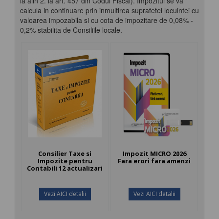
la alin 2. la art. 457 din Codul Fiscal). Impozitul se va
calcula in continuare prin inmultirea suprafetei locuintei cu
valoarea impozabila si cu cota de impozitare de 0,08% -
0,2% stabilita de Consiliile locale.
Consilier Taxe si
Impozit MICRO 2026
Impozite pentru
Fara erori fara amenzi
Contabili 12 actualizari
Vezi AICI detalii
Vezi AICI detalii