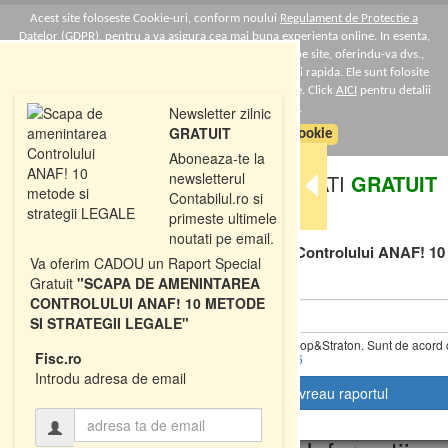
Acest site foloseste Cookie-uri, conform noului
Regulament de Protectie a
Datelor (GDPR)
, pentru a va asigura cea mai buna experienta online. In esenta,
Cookie-urile ne ajuta sa imbunatatim continutul de pe site, oferindu-va dvs.,
cititorul, o experienta online personalizata si mult mai rapida. Ele sunt folosite
doar de site-ul nostru si partenerii nostri de incredere. Click
AICI
pentru detalii
despre politica de Cookie-uri.
Newsletter zilnic
GRATUIT
Sunt de acord cu politica de cookie
Aboneaza-te la
newsletterul
DESCARCATI
GRATUIT
Contabilul.ro si
primeste ultimele
Raportul Special
noutati pe email.
"Scapa de amenintarea Controlului ANAF! 10 m
Va oferim CADOU un Raport Special
LEGALE"
Gratuit
"SCAPA DE AMENINTAREA
CONTROLULUI ANAF! 10 METODE
SI STRATEGII LEGALE"
Da, vreau informatii despre produsele Rentrop&Straton. Sunt de acord c
Fisc.ro
prelucrate conform
Regulamentul UE 679/2016
T
Introdu adresa de email
o
g
g