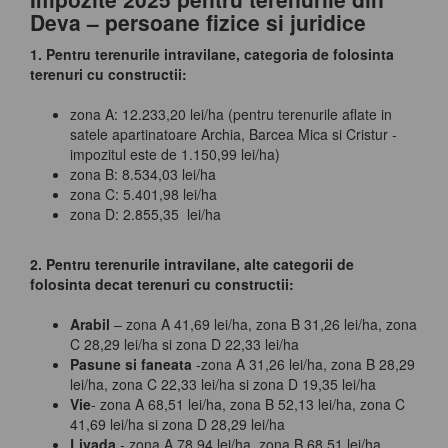
Deva – persoane fizice si juridice
1. Pentru terenurile intravilane, categoria de folosinta
terenuri cu constructii:
zona A: 12.233,20 lei/ha (pentru terenurile aflate in
satele apartinatoare Archia, Barcea Mica si Cristur -
impozitul este de 1.150,99 lei/ha)
zona B: 8.534,03 lei/ha
zona C: 5.401,98 lei/ha
zona D: 2.855,35 lei/ha
2. Pentru terenurile intravilane, alte categorii de
folosinta decat terenuri cu constructii:
Arabil
– zona A 41,69 lei/ha, zona B 31,26 lei/ha, zona
C 28,29 lei/ha si zona D 22,33 lei/ha
Pasune si faneata
-zona A 31,26 lei/ha, zona B 28,29
lei/ha, zona C 22,33 lei/ha si zona D 19,35 lei/ha
Vie
- zona A 68,51 lei/ha, zona B 52,13 lei/ha, zona C
41,69 lei/ha si zona D 28,29 lei/ha
Livada
- zona A 78,94 lei/ha, zona B 68,51 lei/ha,