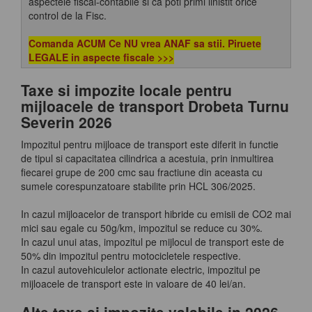
aspectele fiscal-contabile si ca poti primi linistit orice
control de la Fisc.
Comanda ACUM
Ce NU vrea ANAF sa stii. Piruete
LEGALE in aspecte fiscale
>>>
Taxe si impozite locale pentru
mijloacele de transport Drobeta Turnu
Severin 2026
Impozitul pentru mijloace de transport este diferit in functie
de tipul si capacitatea cilindrica a acestuia, prin inmultirea
fiecarei grupe de 200 cmc sau fractiune din aceasta cu
sumele corespunzatoare stabilite prin HCL 306/2025.
In cazul mijloacelor de transport hibride cu emisii de CO2 mai
mici sau egale cu 50g/km, impozitul se reduce cu 30%.
In cazul unui atas, impozitul pe mijlocul de transport este de
50% din impozitul pentru motocicletele respective.
In cazul autovehiculelor actionate electric, impozitul pe
mijloacele de transport este in valoare de 40 lei/an.