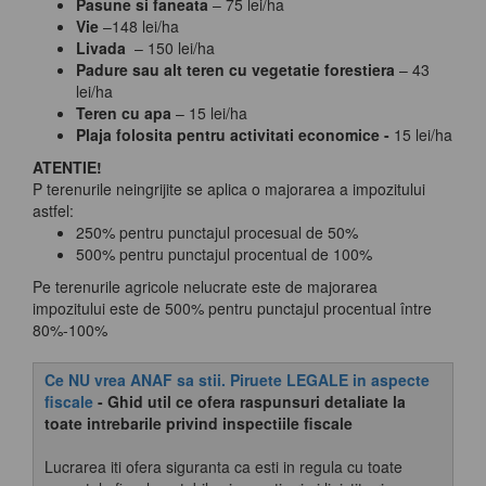
Pasune si faneata
– 75 lei/ha
Vie
–148 lei/ha
Livada
– 150 lei/ha
Padure sau alt teren cu vegetatie forestiera
– 43
lei/ha
Teren cu apa
– 15 lei/ha
Plaja folosita pentru activitati economice -
15 lei/ha
ATENTIE!
P terenurile neingrijite se aplica o majorarea a impozitului
astfel:
250% pentru punctajul procesual de 50%
500% pentru punctajul procentual de 100%
Pe terenurile agricole nelucrate este de majorarea
impozitului este de 500% pentru punctajul procentual între
80%-100%
Ce NU vrea ANAF sa stii. Piruete LEGALE in aspecte
fiscale
- Ghid util ce ofera raspunsuri detaliate la
toate intrebarile privind inspectiile fiscale
Lucrarea iti ofera siguranta ca esti in regula cu toate