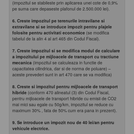
(impozitul se stabileste prin aplicarea unei cote de 0,9%
pe suma care depaseste plafonul de 2.500.000 lei).
6.
Creste impozitul pe terenurile intravilane si
extravilane si se introduce impozit pentru plajele
folosite pentru activitati economice
(se modifica
tabelul de la alin 4 al art 465 din Codul Fiscal).
7. Creste impozitul si se modifica modul de calculare
a impozitului pe mijloacele de transport cu tractiune
mecanica
(impozitul se calculeaza in functie de
capacitatea cilindrica, dar si de norma de poluare) –
aceste prevederi sunt in art 470 care se va modifica)
8. Creste si impozitul pentru mijloacele de transport
hibride
(conform 470 alineatul (3) din Codul Fiscal,
pentru mijloacele de transport hibride cu emisii de CO2
mai mici sau egale cu 50g/km, impozitul se reduce cu
maximum 30% , fata de 50% cum era pana in prezent).
9. Se introduce un impozit nou de 40 lei/an pentru
vehicule electrice.