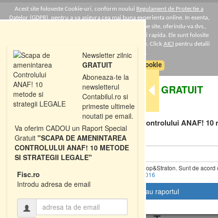
Acest site foloseste Cookie-uri, conform noului
Regulament de Protectie a
Datelor (GDPR)
, pentru a va asigura cea mai buna experienta online. In esenta,
Cookie-urile ne ajuta sa imbunatatim continutul de pe site, oferindu-va dvs.,
cititorul, o experienta online personalizata si mult mai rapida. Ele sunt folosite
doar de site-ul nostru si partenerii nostri de incredere. Click
AICI
pentru detalii
despre politica de Cookie-uri.
Newsletter zilnic
GRATUIT
Sunt de acord cu politica de cookie
Aboneaza-te la
newsletterul
DESCARCATI
GRATUIT
Contabilul.ro si
primeste ultimele
Raportul Special
noutati pe email.
"Scapa de amenintarea Controlului ANAF! 10 m
Va oferim CADOU un Raport Special
LEGALE"
Gratuit
"SCAPA DE AMENINTAREA
CONTROLULUI ANAF! 10 METODE
SI STRATEGII LEGALE"
Da, vreau informatii despre produsele Rentrop&Straton. Sunt de acord 
Fisc.ro
fie prelucrate conform
Regulamentul UE 679/2016
T
Introdu adresa de email
o
g
g