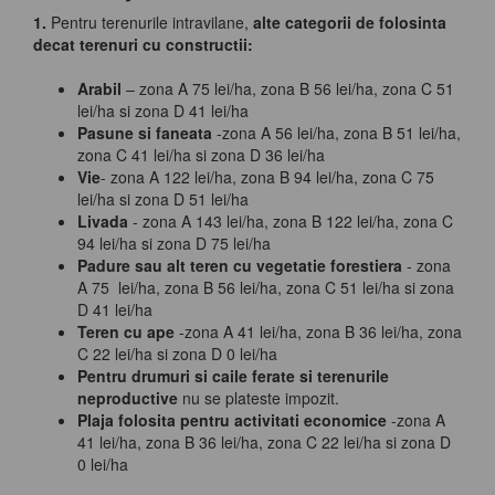
1.
Pentru terenurile intravilane,
alte categorii de folosinta
decat terenuri cu constructii:
Arabil
– zona A 75 lei/ha, zona B 56 lei/ha, zona C 51
lei/ha si zona D 41 lei/ha
Pasune si faneata
-zona A 56 lei/ha, zona B 51 lei/ha,
zona C 41 lei/ha si zona D 36 lei/ha
Vie
- zona A 122 lei/ha, zona B 94 lei/ha, zona C 75
lei/ha si zona D 51 lei/ha
Livada
- zona A 143 lei/ha, zona B 122 lei/ha, zona C
94 lei/ha si zona D 75 lei/ha
Padure sau alt teren cu vegetatie forestiera
- zona
A 75 lei/ha, zona B 56 lei/ha, zona C 51 lei/ha si zona
D 41 lei/ha
Teren cu ape
-zona A 41 lei/ha, zona B 36 lei/ha, zona
C 22 lei/ha si zona D 0 lei/ha
Pentru drumuri si caile ferate si terenurile
neproductive
nu se plateste impozit.
Plaja folosita pentru activitati economice
-zona A
41 lei/ha, zona B 36 lei/ha, zona C 22 lei/ha si zona D
0 lei/ha