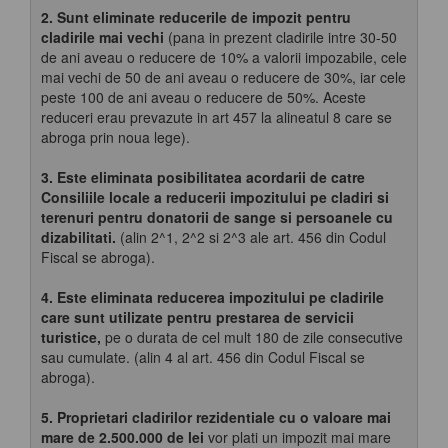
2. Sunt eliminate reducerile de impozit pentru
cladirile mai vechi
(pana in prezent cladirile intre 30-50
de ani aveau o reducere de 10% a valorii impozabile, cele
mai vechi de 50 de ani aveau o reducere de 30%, iar cele
peste 100 de ani aveau o reducere de 50%. Aceste
reduceri erau prevazute in art 457 la alineatul 8 care se
abroga prin noua lege).
3. Este eliminata posibilitatea acordarii de catre
Consiliile locale a reducerii impozitului pe cladiri si
terenuri pentru donatorii de sange si persoanele cu
dizabilitati.
(alin 2^1, 2^2 si 2^3 ale art. 456 din Codul
Fiscal se abroga).
4.
Este eliminata reducerea impozitului pe cladirile
care sunt utilizate pentru prestarea de servicii
turistice,
pe o durata de cel mult 180 de zile consecutive
sau cumulate. (alin 4 al art. 456 din Codul Fiscal se
abroga).
5. Proprietari cladirilor rezidentiale cu o valoare mai
mare de 2.500.000 de lei
vor plati un impozit mai mare