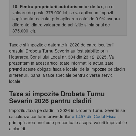
10. Pentru proprietarii autoturismelor de lux
, cu o
valoare de peste 375.000 lei, se va aplica un impozit
suplimentar calculat prin aplicarea cotei de 0,9% asupra
diferentei dintre valoarea de achizitie si plafonul de
375.000 lei).
Taxele si impozitele datorate in 2026 de catre locuitorii
orasului Drobeta Turnu Severin au fost stabilite prin
Hotararea Consiliului Local nr. 304 din 23.12. 2025. Va
prezentam in acest articol toate informatiile actualizate
privind aceste obligatii fiscale locale, de la impozite pe cladiri
si terenuri, pana la taxe speciale pentru diverse servicii
locale.
Taxe si impozite Drobeta Turnu
Severin 2026 pentru cladiri
Impozitul/taxa pe cladiri in 2026 in Drobeta Turnu Severin se
calculeaza conform prevederilor
art.457 din Codul Fiscal,
prin aplicarea unei cote procentuale asupra valorii impozabile
a cladirii.