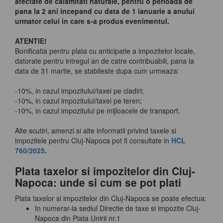
afectate de calamitati naturale, pentru o perioada de
pana la 2 ani incepand cu data de 1 ianuarie a anului
urmator celui in care s-a produs evenimentul.
ATENTIE!
Bonificatia pentru plata cu anticipatie a impozitelor locale,
datorate pentru intregul an de catre contribuabili, pana la
data de 31 martie, se stabileste dupa cum urmeaza:
-10%, in cazul impozitului/taxei pe cladiri;
-10%, in cazul impozitului/taxei pe teren;
-10%, in cazul impozitului pe mijloacele de transport.
Alte scutiri, amenzi si alte informatii privind taxele si
impozitele pentru Cluj-Napoca pot fi consultate in
HCL
760/2025
.
Plata taxelor si impozitelor din Cluj-
Napoca: unde si cum se pot plati
Plata taxelor si impozitelor din Cluj-Napoca se poate efectua:
In numerar-la sediul Directie de taxe si impozite Cluj-
Napoca din Piata Unirii nr.1