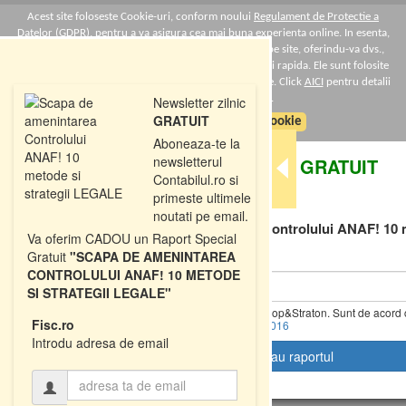
Acest site foloseste Cookie-uri, conform noului
Regulament de Protectie a
Datelor (GDPR)
, pentru a va asigura cea mai buna experienta online. In esenta,
Cookie-urile ne ajuta sa imbunatatim continutul de pe site, oferindu-va dvs.,
cititorul, o experienta online personalizata si mult mai rapida. Ele sunt folosite
doar de site-ul nostru si partenerii nostri de incredere. Click
AICI
pentru detalii
despre politica de Cookie-uri.
Newsletter zilnic
GRATUIT
Sunt de acord cu politica de cookie
Aboneaza-te la
newsletterul
DESCARCATI
GRATUIT
Contabilul.ro si
primeste ultimele
Raportul Special
noutati pe email.
"Scapa de amenintarea Controlului ANAF! 10 m
Va oferim CADOU un Raport Special
LEGALE"
Gratuit
"SCAPA DE AMENINTAREA
CONTROLULUI ANAF! 10 METODE
SI STRATEGII LEGALE"
Da, vreau informatii despre produsele Rentrop&Straton. Sunt de acord 
Fisc.ro
fie prelucrate conform
Regulamentul UE 679/2016
T
Introdu adresa de email
o
g
g