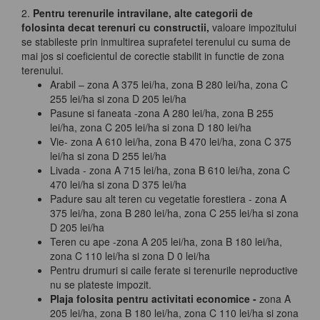
2.
Pentru terenurile intravilane, alte categorii de
folosinta decat terenuri cu constructii,
valoare impozitului
se stabileste prin inmultirea suprafetei terenului cu suma de
mai jos si coeficientul de corectie stabilit in functie de zona
terenului.
Arabil – zona A 375 lei/ha, zona B 280 lei/ha, zona C
255 lei/ha si zona D 205 lei/ha
Pasune si faneata -zona A 280 lei/ha, zona B 255
lei/ha, zona C 205 lei/ha si zona D 180 lei/ha
Vie- zona A 610 lei/ha, zona B 470 lei/ha, zona C 375
lei/ha si zona D 255 lei/ha
Livada - zona A 715 lei/ha, zona B 610 lei/ha, zona C
470 lei/ha si zona D 375 lei/ha
Padure sau alt teren cu vegetatie forestiera - zona A
375 lei/ha, zona B 280 lei/ha, zona C 255 lei/ha si zona
D 205 lei/ha
Teren cu ape -zona A 205 lei/ha, zona B 180 lei/ha,
zona C 110 lei/ha si zona D 0 lei/ha
Pentru drumuri si caile ferate si terenurile neproductive
nu se plateste impozit.
Plaja folosita pentru activitati economice -
zona A
205 lei/ha, zona B 180 lei/ha, zona C 110 lei/ha si zona