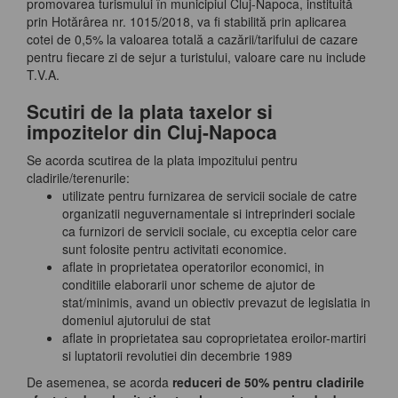
promovarea turismului în municipiul Cluj-Napoca, instituită
prin Hotărârea nr. 1015/2018, va fi stabilită prin aplicarea
cotei de 0,5% la valoarea totală a cazării/tarifului de cazare
pentru fiecare zi de sejur a turistului, valoare care nu include
T.V.A.
Scutiri de la plata taxelor si
impozitelor din Cluj-Napoca
Se acorda scutirea de la plata impozitului pentru
cladirile/terenurile:
utilizate pentru furnizarea de servicii sociale de catre
organizatii neguvernamentale si intreprinderi sociale
ca furnizori de servicii sociale, cu exceptia celor care
sunt folosite pentru activitati economice.
aflate in proprietatea operatorilor economici, in
conditiile elaborarii unor scheme de ajutor de
stat/minimis, avand un obiectiv prevazut de legislatia in
domeniul ajutorului de stat
aflate in proprietatea sau coproprietatea eroilor-martiri
si luptatorii revolutiei din decembrie 1989
De asemenea, se acorda
reduceri de 50% pentru cladirile