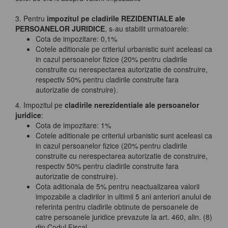
3. Pentru
impozitul pe cladirile REZIDENTIALE ale
PERSOANELOR JURIDICE
, s-au stabilit urmatoarele:
Cota de impozitare: 0,1%
Cotele aditionale pe criteriul urbanistic sunt aceleasi ca
in cazul persoanelor fizice (20% pentru cladirile
construite cu nerespectarea autorizatie de construire,
respectiv 50% pentru cladirile construite fara
autorizatie de construire).
4. Impozitul pe
cladirile nerezidentiale ale persoanelor
juridice
:
Cota de impozitare: 1%
Cotele aditionale pe criteriul urbanistic sunt aceleasi ca
in cazul persoanelor fizice (20% pentru cladirile
construite cu nerespectarea autorizatie de construire,
respectiv 50% pentru cladirile construite fara
autorizatie de construire).
Cota aditionala de 5% pentru neactualizarea valorii
impozabile a cladirilor in ultimii 5 ani anteriori anului de
referinta pentru cladirile obtinute de persoanele de
catre persoanele juridice prevazute la art. 460, alin. (8)
din Codul Fiscal