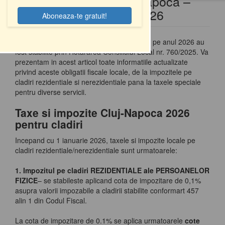
Taxe si Impozite Cluj-Napoca –
l
Informatii actualizate 2026
e
n
a
Taxele si impozitele locale din Cluj-Napoca pe anul 2026 au
v
fost stabilite prin Hotararea Consiliului Local nr. 760/2025. Va
i
prezentam in acest articol toate informatiile actualizate
g
privind aceste obligatii fiscale locale, de la impozitele pe
a
cladiri rezidentiale si nerezidentiale pana la taxele speciale
t
pentru diverse servicii.
i
Taxe si impozite Cluj-Napoca 2026
o
pentru cladiri
n
Incepand cu 1 ianuarie 2026, taxele si impozite locale pe
cladiri rezidentiale/nerezidentiale sunt urmatoarele:
1. Impozitul pe cladiri REZIDENTIALE ale PERSOANELOR
FIZICE
– se stabileste aplicand cota de impozitare de 0,1%
asupra valorii impozabile a cladirii stabilite conformart 457
alin 1 din Codul Fiscal.
La cota de impozitare de 0.1% se aplica urmatoarele
cote