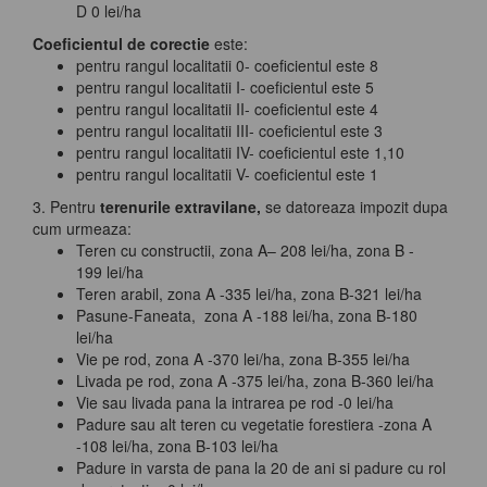
D 0 lei/ha
Coeficientul de corectie
este:
pentru rangul localitatii 0- coeficientul este 8
pentru rangul localitatii I- coeficientul este 5
pentru rangul localitatii II- coeficientul este 4
pentru rangul localitatii III- coeficientul este 3
pentru rangul localitatii IV- coeficientul este 1,10
pentru rangul localitatii V- coeficientul este 1
3. Pentru
terenurile extravilane,
se datoreaza impozit dupa
cum urmeaza:
Teren cu constructii, zona A– 208 lei/ha, zona B -
199 lei/ha
Teren arabil, zona A -335 lei/ha, zona B-321 lei/ha
Pasune-Faneata, zona A -188 lei/ha, zona B-180
lei/ha
Vie pe rod, zona A -370 lei/ha, zona B-355 lei/ha
Livada pe rod, zona A -375 lei/ha, zona B-360 lei/ha
Vie sau livada pana la intrarea pe rod -0 lei/ha
Padure sau alt teren cu vegetatie forestiera -zona A
-108 lei/ha, zona B-103 lei/ha
Padure in varsta de pana la 20 de ani si padure cu rol