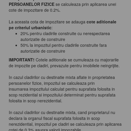
PERSOANELOR FIZICE
se calculeaza prin aplicarea unei
cote de impozitare de 0.2%.
La aceasta cota de impozitare se adauga
cote aditionale
pe criteriul urbanistic
:
20% pentru cladirile construite cu nerespectarea
autorizatie de construire
50% la impozitul pentru cladirile construite fara
autorizatie de construire
IMPORTANT!
Cotele aditionale se cumuleaza cu majorarile
de impozite pe cladiri, prevazute pentru imobilele neingrijite.
In cazul cladirilor cu destinatie mixta aflate in proprietatea
persoanelor fizice, impozitul se calculeaza prin
insumarea impozitului calculat pentru suprafata folosita in
scop rezidential si impozitului determinat pentru suprafata
folosita in scop nerezidential.
In cazul cladirilor cu destinatie mixta, cand proprietarul nu
declara la organul fiscal suprafata folosita in scop
nerezidential, impozitul pe cladiri se calculeaza prin aplicarea
cotei de 0.3% asupra valorii impozabile