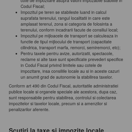
cote de impozitare asupra valorii impozabile stabilite in
Codul Fiscal;
Impozitul pe teren se stabileste luand in calcul
suprafata terenului, rangul localitatii in care este
amplasat terenul, zona si categoria de folosinta a
terenului, conform incadrarii facute de consiliul local;
Impozitul pe mijloacele de transport se calculeaza in
functie de tipul mijlocului de transport (capacitate
cilindrica, transport marfa, remorci, semiremorci, etc);
Pentru taxele pentru avize, autorizatii, spectacole,
reclame si alte taxe sunt specificate prevederi specifice
in Codul Fiscal privind limitele sau cotele de
impozitare, insa consiliile locale au si in aceste cazuri
un anumit grad de autonomie la stabilirea taxelor.
Conform art 490 din Codul Fiscal, autoritatile administratiei
publice locale si organele speciale ale acestora, dupa caz,
sunt responsabile pentru stabilirea, controlul si colectarea
impozitelor si taxelor locale, precum si a amenzilor si
penalizarilor aferente.
Scutiri la taxe si impozite locale