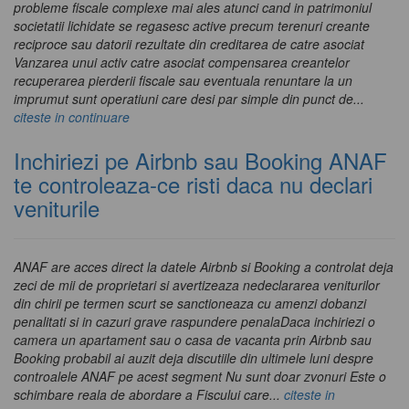
probleme fiscale complexe mai ales atunci cand in patrimoniul
societatii lichidate se regasesc active precum terenuri creante
reciproce sau datorii rezultate din creditarea de catre asociat
Vanzarea unui activ catre asociat compensarea creantelor
recuperarea pierderii fiscale sau eventuala renuntare la un
imprumut sunt operatiuni care desi par simple din punct de...
citeste in continuare
Inchiriezi pe Airbnb sau Booking ANAF
te controleaza-ce risti daca nu declari
veniturile
ANAF are acces direct la datele Airbnb si Booking a controlat deja
zeci de mii de proprietari si avertizeaza nedeclararea veniturilor
din chirii pe termen scurt se sanctioneaza cu amenzi dobanzi
penalitati si in cazuri grave raspundere penalaDaca inchiriezi o
camera un apartament sau o casa de vacanta prin Airbnb sau
Booking probabil ai auzit deja discutiile din ultimele luni despre
controalele ANAF pe acest segment Nu sunt doar zvonuri Este o
schimbare reala de abordare a Fiscului care...
citeste in