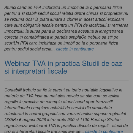
Atunci cand un PFA inchiriaza un imobil de la o persoana fizica
pentru a-si stabili sediul social relatia dintre chirias si proprietar nu
se rezuma doar la plata lunara a chiriei In acest articol explicam
care sunt obligatiile fiscale pentru un PFA de lacalculul si retinerea
impozitului la sursa pana la declararea acestuia si inregistrarea
corecta in contabilitatea in partida simplaCe trebuie sa stii pe
scurtUn PFA care inchiriaza un imobil de la o persoana fizica
pentru sediul social preia...
citeste in continuare
Webinar TVA in practica Studii de caz
si interpretari fiscale
Contabilii trebuie sa fie la curent cu toate noutatile legislative in
materie de TVA insa au mai ales nevoie sa stie cum se aplica
regulile in practica de exemplu atunci cand apar tranzactii
internationale complexe achizitii de servicii din strainatate
refacturari in cadrul grupului sau vanzari online supuse regimului
OSSPe 6 august 2026 intre orele 900 si 1100 Rentrop Straton
organizeaza webinarul TVA in practica dincolo de reguli - studii de
caz si interpretari fiscale transmis live pe...
citeste in continuare