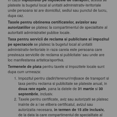
plateste la bugetul local al unitatii administrativ-teritoriale
unde persoana isi are domiciliul, sediul sau punctul de lucru,
dupa caz.
Taxele pentru obtinerea certificatelor, avizelor sau
autorizatiilor
se platesc la compartimentul de specialitate al
autoritatii administratiei publice locale.
Taxa pentru servicii de reclama si publicitate si impozitul
pe spectacole
se platesc la bugetul local al unitatii
administrativ-teritoriale in raza careia este persoana care
presteaza serviciile de reclama si publicitate/ sau unde are
loc manifestarea artistica/sportiva.
Termenele de plata
pentru taxele si impozitele locale sunt
dupa cum urmeaza:
Impozitul pentru cladiri/terenuri/mijloace de transport si
taxa pentru reclama si publicitate se plateste anual, in
doua rate egale
, pana la datele de
31 martie
si
30
septembrie
, inclusiv.
Taxele pentru certificate, aviz sau autorizatii se platesc
inainte de a i se elibera certificatul, avizul sau
autorizatia necesara,
in termen de 15 zile inclusiv,
de la data la care compartimentul de specialitate al