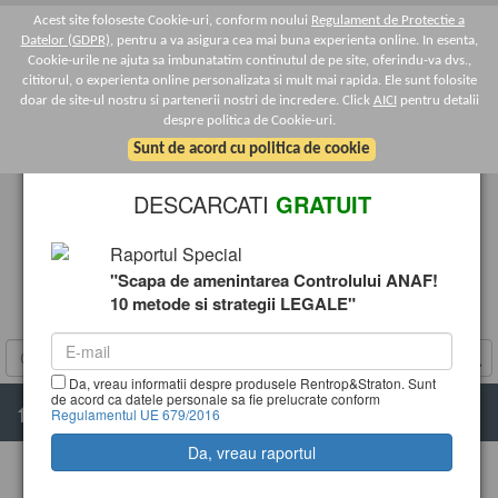
Acest site foloseste Cookie-uri, conform noului
Regulament de Protectie a
Datelor (GDPR)
, pentru a va asigura cea mai buna experienta online. In esenta,
Cookie-urile ne ajuta sa imbunatatim continutul de pe site, oferindu-va dvs.,
cititorul, o experienta online personalizata si mult mai rapida. Ele sunt folosite
doar de site-ul nostru si partenerii nostri de incredere. Click
AICI
pentru detalii
despre politica de Cookie-uri.
×
Sunt de acord cu politica de cookie
DESCARCATI
GRATUIT
Raportul Special
"Scapa de amenintarea Controlului ANAF!
10 metode si strategii LEGALE"
Da, vreau informatii despre produsele Rentrop&Straton. Sunt
de acord ca datele personale sa fie prelucrate conform
Regulamentul UE 679/2016
T
o
g
Legislatia la zi - Taxe si Impozite 2026
g