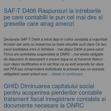
SAF-T D406 Raspunsuri la intrebarile
pe care contabilii le pun cel mai des si
greselile care atrag amenzi
Declaratia SAF-T D406 a intrat deja in rutina contabila a majoritatii
firmelor dar asta nu inseamna ca toate situatiile sunt clare Ce faci
cand societatea intra in lichidare - mai depui D406 si pana cand
Firma are activitatea suspendata la ONRC - mai exista obligatie
de depunere Ai descoperit o eroare dupa ce ai transmis fisierul -
cum depui rectificativa si in cat timp ca sa eviti amenda Iar daca
esti PFA sau intreprindere individuala te priveste sau nu aceasta
obligatieIn acest articol vom...
citeste in continuare
GHID Diminuarea capitalului social
pentru acoperirea pierderilor contabile
tratament fiscal inregistrare contabila si
documente necesare la ONRC