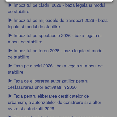
l
Impozitul pe cladiri 2026 - baza legala si modul
e
de stabilire
n
Impozitul pe mijloacele de transport 2026 - baza
a
v
legala si modul de stabilire
i
Impozitul pe spectacole 2026 - baza legala si
g
modul de stabilire
a
t
Impozitul pe teren 2026 - baza legala si modul
i
de stabilire
o
n
Taxa pe cladiri 2026 - baza legala si modul de
stabilire
Taxa de eliberarea autorizatiilor pentru
desfasurarea unor activitati in 2026
Taxa pentru eliberarea certificatelor de
urbanism, a autorizatiilor de construire si a altor
avize si autorizatii 2026